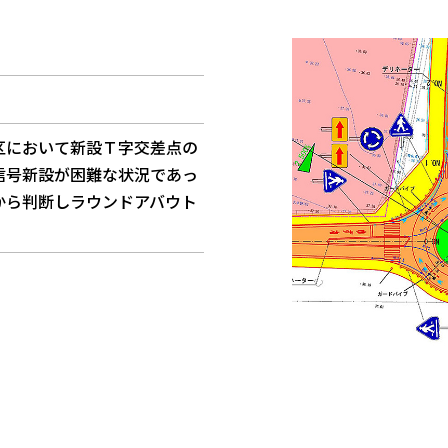
区において新設Ｔ字交差点の
信号新設が困難な状況であっ
から判断しラウンドアバウト
。