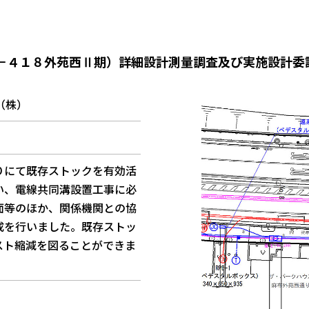
－４１８外苑西Ⅱ期）詳細設計測量調査及び実施設計委
（株）
りにて既存ストックを有効活
い、電線共同溝設置工事に必
面等のほか、関係機関との協
成を行いました。既存ストッ
スト縮減を図ることができま