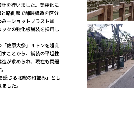
設計を行いました。美装化に
部と路側部で舗装構造を区分
わみ＋ショットブラスト加
ロックの強化板舗装を採用し
「佐原大祭」４トンを超え
回すことから、舗装の平坦性
構造が求められ、現在も問題
す。
戸を感じる北総の町並み」とし
れました。