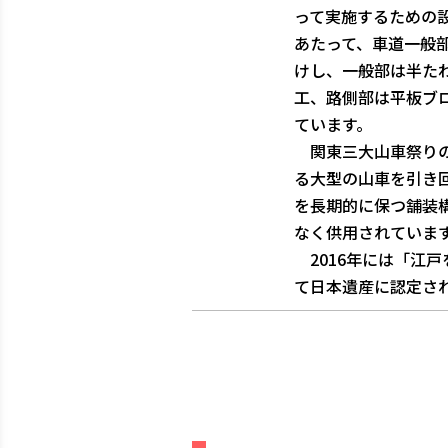
って実施するための
あたって、車道一般
けし、一般部は半た
工、路側部は平板ブ
ています。
関東三大山車祭りの
る大型の山車を引き
を長期的に保つ舗装
なく供用されていま
2016年には「江
て日本遺産に認定さ