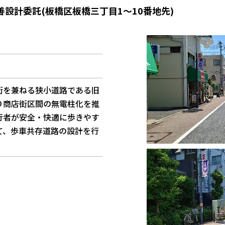
設計委託(板橋区板橋三丁目1～10番地先)
街を兼ねる狭小道路である旧
り商店街区間の無電柱化を推
行者が安全・快適に歩きやす
て、歩車共存道路の設計を行